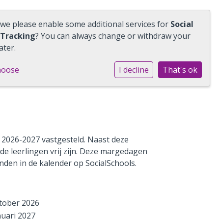
 we please enable some additional services for
Social
 Tracking
? You can always change or withdraw your
ater.
hoose
I decline
That's ok
r 2026-2027 vastgesteld. Naast deze
e leerlingen vrij zijn. Deze margedagen
nden in de kalender op SocialSchools.
tober 2026
nuari 2027