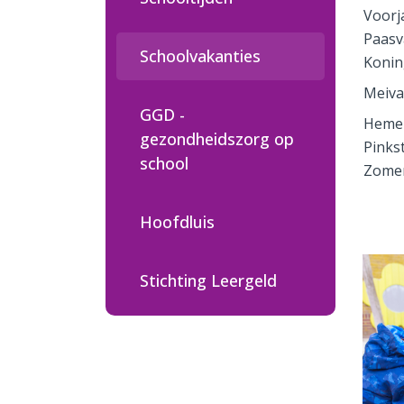
Voorj
Paasv
Schoolvakanties
Koni
Meiva
GGD -
Hemel
gezondheidszorg op
Pinks
school
Zome
Hoofdluis
Stichting Leergeld