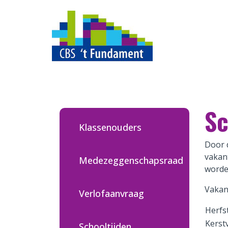
Home
Ons onderwijs
Sc
Ouders
Klassenouders
Quadraten
Door d
vakan
Medezeggenschapsraad
Aanmelden
worde
Vakan
Verlofaanvraag
Contact
Herfs
Kerst
Schooltijden