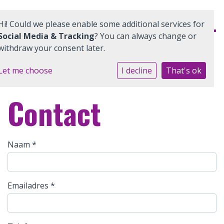
Hi! Could we please enable some additional services for
Social Media & Tracking
? You can always change or
withdraw your consent later.
Home
Let me choose
I decline
That's ok
Ons onderwijs
Contact
Ouders
Quadraten
Naam
*
Aanmelden
Emailadres
*
Contact